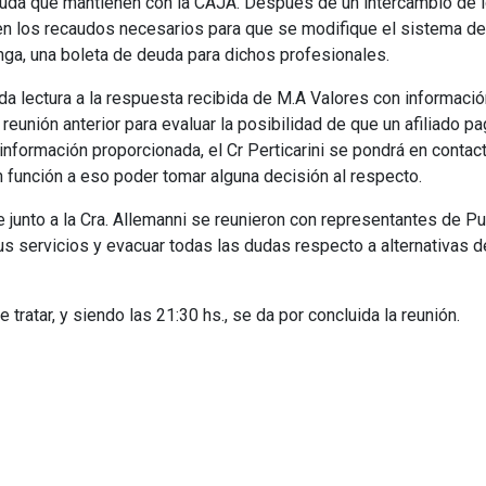
euda que mantienen con la CAJA. Después de un intercambio de id
n los recaudos necesarios para que se modifique el sistema de l
nga, una boleta de deuda para dichos profesionales.
 da lectura a la respuesta recibida de M.A Valores con informac
a reunión anterior para evaluar la posibilidad de que un afiliado p
información proporcionada, el Cr Perticarini se pondrá en contac
 función a eso poder tomar alguna decisión al respecto.
que junto a la Cra. Allemanni se reunieron con representantes de P
us servicios y evacuar todas las dudas respecto a alternativas 
ratar, y siendo las 21:30 hs., se da por concluida la reunión.