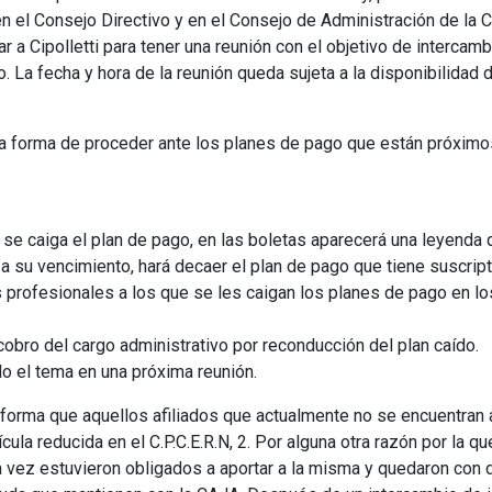
n el Consejo Directivo y en el Consejo de Administración de la C
ar a Cipolletti para tener una reunión con el objetivo de intercam
. La fecha y hora de la reunión queda sujeta a la disponibilidad 
 forma de proceder ante los planes de pago que están próximos
e se caiga el plan de pago, en las boletas aparecerá una leyenda q
a su vencimiento, hará decaer el plan de pago que tiene suscript
os profesionales a los que se les caigan los planes de pago en lo
obro del cargo administrativo por reconducción del plan caído.
o el tema en una próxima reunión.
nforma que aquellos afiliados que actualmente no se encuentran a
cula reducida en el C.P.C.E.R.N, 2. Por alguna otra razón por la qu
a vez estuvieron obligados a aportar a la misma y quedaron con 