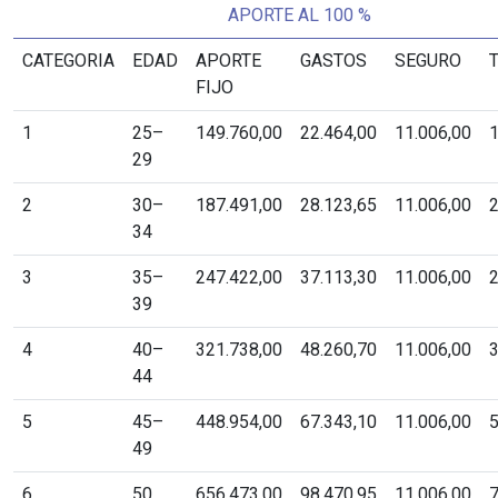
APORTE AL 100 %
CATEGORIA
EDAD
APORTE
GASTOS
SEGURO
FIJO
1
25–
149.760,00
22.464,00
11.006,00
1
29
2
30–
187.491,00
28.123,65
11.006,00
2
34
3
35–
247.422,00
37.113,30
11.006,00
2
39
4
40–
321.738,00
48.260,70
11.006,00
3
44
5
45–
448.954,00
67.343,10
11.006,00
5
49
6
50
656.473,00
98.470,95
11.006,00
7