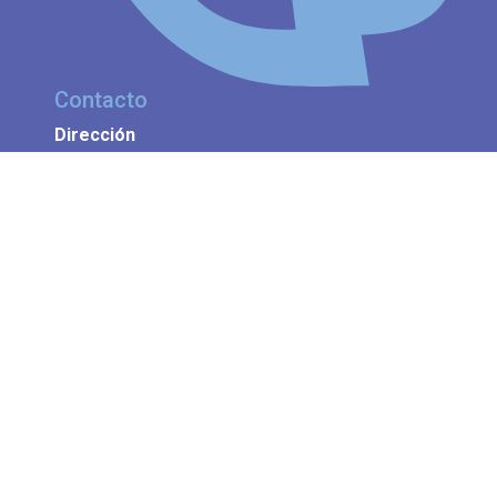
Contacto
Dirección
Italia 235 - Cipolletti
Río Negro - Argentina
Whatsapp
+54 9 2996 358229
Correos
caja@cpcerionegro.org.ar
caja2@cpcerionegro.org.ar
Institucionales
Autoridades
Historia
Balances y Memoria