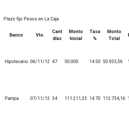
Plazo fijo Pesos en La Caja
Cant
Monto
Tasa
Monto
Banco
Vto.
días
Inicial
%
Total
Hipotecario
06/11/12
47
50.000
14.50
50.933,56
Pampa
07/11/12
34
111.211,33
14.70
112.734,16