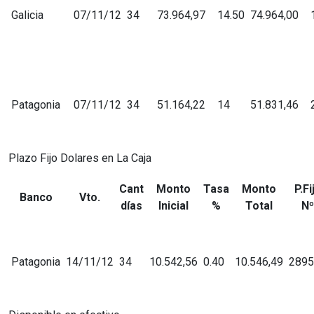
Galicia
07/11/12
34
73.964,97
14.50
74.964,00
Patagonia
07/11/12
34
51.164,22
14
51.831,46
Plazo Fijo Dolares en La Caja
Cant
Monto
Tasa
Monto
P.Fi
Banco
Vto.
días
Inicial
%
Total
Nº
Patagonia
14/11/12
34
10.542,56
0.40
10.546,49
2895