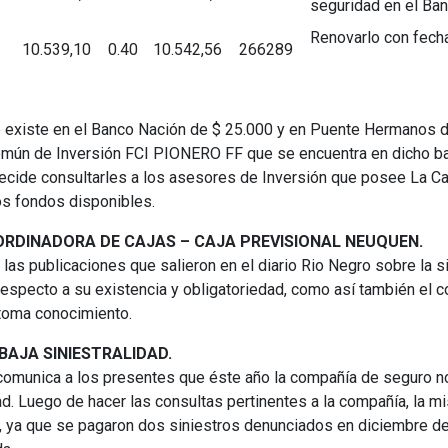
seguridad en el B
Renovarlo con fech
10.539,10
0.40
10.542,56
266289
ue existe en el Banco Nación de $ 25.000 y en Puente Hermanos 
omún de Inversión FCI PIONERO FF que se encuentra en dicho b
decide consultarles a los asesores de Inversión que posee La C
los fondos disponibles.
ORDINADORA DE CAJAS – CAJA PREVISIONAL NEUQUEN.
las publicaciones que salieron en el diario Rio Negro sobre la si
especto a su existencia y obligatoriedad, como así también el 
toma conocimiento.
AJA SINIESTRALIDAD.
es comunica a los presentes que éste año la compañía de seguro n
ad. Luego de hacer las consultas pertinentes a la compañía, la 
, ya que se pagaron dos siniestros denunciados en diciembre 