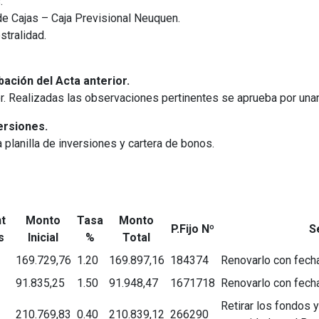
.
de Cajas – Caja Previsional Neuquen.
stralidad.
ación del Acta anterior.
ior. Realizadas las observaciones pertinentes se aprueba por una
ersiones.
planilla de inversiones y cartera de bonos.
t
Monto
Tasa
Monto
P.Fijo Nº
S
s
Inicial
%
Total
169.729,76
1.20
169.897,16
184374
Renovarlo con fech
91.835,25
1.50
91.948,47
1671718
Renovarlo con fech
Retirar los fondos y
210.769,83
0.40
210.839,12
266290