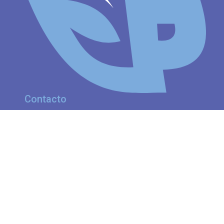
Contacto
Dirección
Italia 235 - Cipolletti
Río Negro - Argentina
Whatsapp
+54 9 2996 358229
Correos
caja@cpcerionegro.org.ar
caja2@cpcerionegro.org.ar