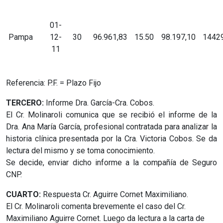
01-
Pampa
12-
30
96.961,83
15.50
98.197,10
1442
11
Referencia: P.F. = Plazo Fijo
TERCERO:
Informe Dra. García-Cra. Cobos.
El Cr. Molinaroli comunica que se recibió el informe de la
Dra. Ana María García, profesional contratada para analizar la
historia clínica presentada por la Cra. Victoria Cobos. Se da
lectura del mismo y se toma conocimiento.
Se decide, enviar dicho informe a la compañía de Seguro
CNP.
CUARTO:
Respuesta Cr. Aguirre Cornet Maximiliano.
El Cr. Molinaroli comenta brevemente el caso del Cr.
Maximiliano Aguirre Cornet. Luego da lectura a la carta de