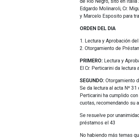
de Río Negro, sito en Italia 
Edgardo Molinaroli, Cr. Migu
y Marcelo Esposito para trat
ORDEN DEL DIA
1. Lectura y Aprobación del 
2. Otorgamiento de Présta
PRIMERO:
Lectura y Aproba
El Cr. Perticarini da lectur
SEGUNDO:
Otorgamiento d
Se da lectura al acta Nº 31
Perticarini ha cumplido con
cuotas, recomendando su ap
Se resuelve por unanimidad
préstamos el 43
No habiendo más temas que t