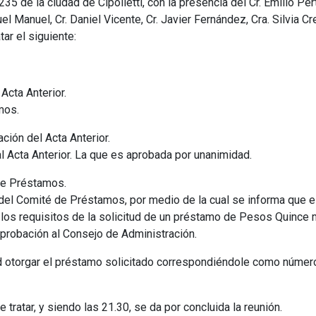
235 de la ciudad de Cipolletti, con la presencia del Cr. Emilio Pert
el Manuel, Cr. Daniel Vicente, Cr. Javier Fernández, Cra. Silvia C
ar el siguiente:
Acta Anterior.
mos.
ción del Acta Anterior.
a al Acta Anterior. La que es aprobada por unanimidad.
e Préstamos.
 del Comité de Préstamos, por medio de la cual se informa que el
 los requisitos de la solicitud de un préstamo de Pesos Quince mi
robación al Consejo de Administración.
 otorgar el préstamo solicitado correspondiéndole como número 
ratar, y siendo las 21.30, se da por concluida la reunión.