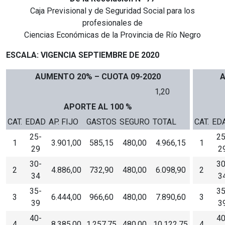
Caja Previsional y de Seguridad Social para los
profesionales de
Ciencias Económicas de la Provincia de Río Negro
ESCALA: VIGENCIA SEPTIEMBRE DE 2020
AUMENTO 20% – CUOTA 09-2020
A
1,20
APORTE AL 100 %
CAT.
EDAD
AP. FIJO
GASTOS
SEGURO
TOTAL
CAT.
ED
25-
25
1
3.901,00
585,15
480,00
4.966,15
1
29
2
30-
30
2
4.886,00
732,90
480,00
6.098,90
2
34
3
35-
35
3
6.444,00
966,60
480,00
7.890,60
3
39
3
40-
40
4
8.385,00
1.257,75
480,00
10.122,75
4