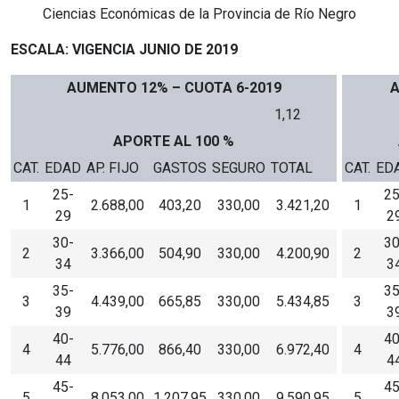
Ciencias Económicas de la Provincia de Río Negro
ESCALA: VIGENCIA JUNIO DE 2019
AUMENTO 12% – CUOTA 6-2019
A
1,12
APORTE AL 100 %
CAT.
EDAD
AP. FIJO
GASTOS
SEGURO
TOTAL
CAT.
ED
25-
25
1
2.688,00
403,20
330,00
3.421,20
1
29
2
30-
30
2
3.366,00
504,90
330,00
4.200,90
2
34
3
35-
35
3
4.439,00
665,85
330,00
5.434,85
3
39
3
40-
40
4
5.776,00
866,40
330,00
6.972,40
4
44
4
45-
45
5
8.053,00
1.207,95
330,00
9.590,95
5