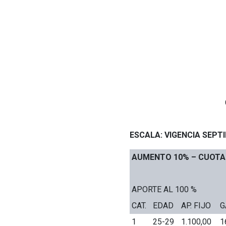
ESCALA: VIGENCIA SEPT
AUMENTO 10% – CUOTA 
APORTE AL 100 %
CAT.
EDAD
AP. FIJO
G
1
25-29
1.100,00
1