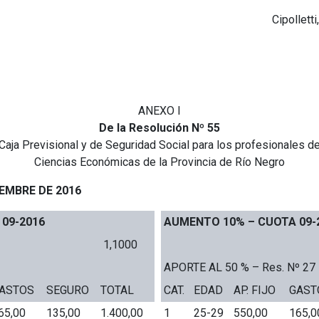
Cipollett
ANEXO I
De la Resolución Nº 55
Caja Previsional y de Seguridad Social para los profesionales d
Ciencias Económicas de la Provincia de Río Negro
IEMBRE DE 2016
09-2016
AUMENTO 10% – CUOTA 09-
1,1000
APORTE AL 50 % – Res. Nº 27
ASTOS
SEGURO
TOTAL
CAT.
EDAD
AP. FIJO
GAST
65,00
135,00
1.400,00
1
25-29
550,00
165,0