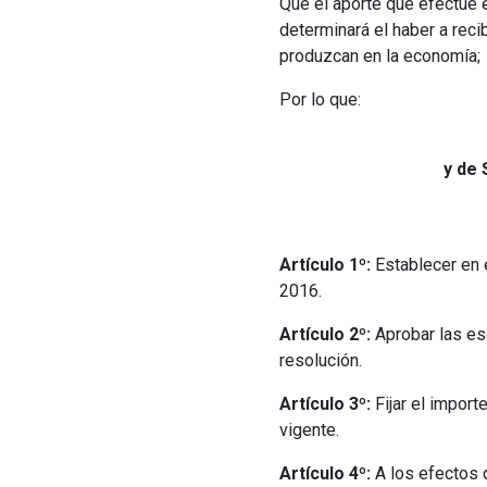
Que el aporte que efectúe e
determinará el haber a rec
produzcan en la economía;
Por lo que:
y de 
Artículo 1º:
Establecer en 
2016.
Artículo 2º:
Aprobar las esc
resolución.
Artículo 3º:
Fijar el import
vigente.
Artículo 4º:
A los efectos q