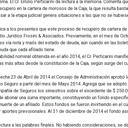
ema. El Cr. Emilio Perticarini da lectura a la memoria. Comenta qu
upero en la cartera de morosos de la Caja, la que resulta bastant
asar a la etapa judicial genera situaciones a las que no se hubies
explica a los presentes que este proceso de recupero de cartera
io Jurídico Frosini & Asociados. Previamente, en el mes de Octu
tes vía nota y mails del estado de deuda, aún cuando en las bole
uda que cada afiliado tiene.
bilidad nominal obtenida en el año 2014, el Cr. Perticarini manif
as más altas desde la constitución de la Caja, según surge del 
cha 23 de Abril de 2014 el Consejo de Administración aprobó l
to Seguro a partir del mes de Mayo 2014. Agrega que se adoptó
añía de Seguros los siniestros sobre el excedente de $ 250.00
e abonar una suma importante, constituyendo un fondo específico
uerte de un afiliado. Estos fondos se fueron invirtiendo en el c
 aportes previsionales. Al 31 de diciembre de 2014 el fondo as
a lectura a las palabras finales. No habiendo consideraciones, se 