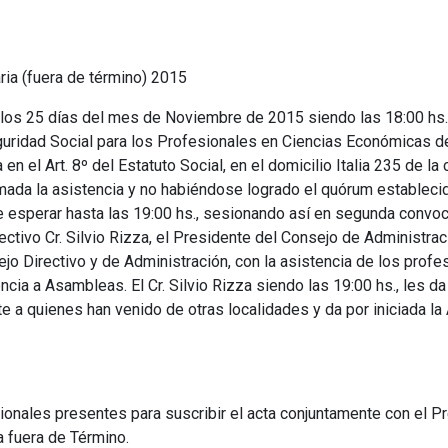
ria (fuera de término) 2015
 a los 25 días del mes de Noviembre de 2015 siendo las 18:00 hs.,
eguridad Social para los Profesionales en Ciencias Económicas d
n el Art. 8º del Estatuto Social, en el domicilio Italia 235 de la c
ada la asistencia y no habiéndose logrado el quórum establecido
e esperar hasta las 19:00 hs., sesionando así en segunda convoc
ctivo Cr. Silvio Rizza, el Presidente del Consejo de Administració
 Directivo y de Administración, con la asistencia de los profes
encia a Asambleas. El Cr. Silvio Rizza siendo las 19:00 hs., les da
e a quienes han venido de otras localidades y da por iniciada la 
onales presentes para suscribir el acta conjuntamente con el Pr
 fuera de Término.