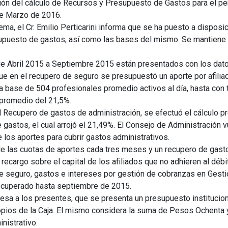
n del cálculo de Recursos y Presupuesto de Gastos para el pe
de Marzo de 2016.
ma, el Cr. Emilio Perticarini informa que se ha puesto a disposic
upuesto de gastos, así como las bases del mismo. Se mantiene l
e Abril 2015 a Septiembre 2015 están presentados con los dato
e en el recupero de seguro se presupuestó un aporte por afilia
 base de 504 profesionales promedio activos al día, hasta con t
promedio del 21,5%.
Recupero de gastos de administración, se efectuó el cálculo pr
e gastos, el cual arrojó el 21,49%. El Consejo de Administración
 los aportes para cubrir gastos administrativos.
 las cuotas de aportes cada tres meses y un recupero de gasto
ecargo sobre el capital de los afiliados que no adhieren al débi
 seguro, gastos e intereses por gestión de cobranzas en Gestión
ecuperado hasta septiembre de 2015.
xpresa a los presentes, que se presenta un presupuesto institucion
pios de la Caja. El mismo considera la suma de Pesos Ochenta y 
nistrativo.