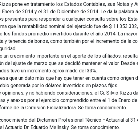
o Rizza pone en tratamiento los Estados Contables, sus Notas y A
Enero de 2014 y el 31 de Diciembre de 2014. Le da la palabra al 
os presentes para responder a cualquier consulta sobre los Est
forma que la rentabilidad nominal del ejercicio fue de $ 11.353.332
e los fondos promedio invertidos durante el año 2014. La mayor 
ta y tenencia de bonos, como también por el incremento de la co
guridad.
 un crecimiento importante en el aporte de los afiliados, result
ón del ajuste de marzo que se decidió mantener el valor. Desde 
liados tuvo un incremento aproximado del 33%.
xpresa que un dato más que hay que tener en cuenta como origen d
ambio generada por lo dólares invertidos en plazos fijos.
opiniones, y no habiendo consideraciones, el Cr. Silvio Rizza d
as y anexos por el ejercicio comprendido entre el 1 de Enero de
Informe de la Comisión Fiscalizadora. Se toma conocimiento.
ocimiento del Dictamen Profesional Técnico –Actuarial al 31 
el Actuario Dr. Eduardo Melinsky. Se toma conocimiento.