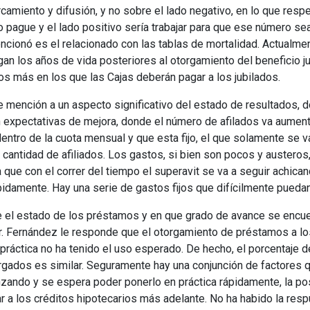
amiento y difusión, y no sobre el lado negativo, en lo que resp
o pague y el lado positivo sería trabajar para que ese número sea
cionó es el relacionado con las tablas de mortalidad. Actualme
gan los años de vida posteriores al otorgamiento del beneficio jub
os más en los que las Cajas deberán pagar a los jubilados.
e mención a un aspecto significativo del estado de resultados, d
 expectativas de mejora, donde el número de afilados va aumen
entro de la cuota mensual y que esta fijo, el que solamente se 
cantidad de afiliados. Los gastos, si bien son pocos y austeros
a que con el correr del tiempo el superavit se va a seguir achican
pidamente. Hay una serie de gastos fijos que difícilmente pueda
re el estado de los préstamos y en que grado de avance se encue
r. Fernández le responde que el otorgamiento de préstamos a lo
 práctica no ha tenido el uso esperado. De hecho, el porcentaje de
gados es similar. Seguramente hay una conjunción de factores q
zando y se espera poder ponerlo en práctica rápidamente, la pos
ar a los créditos hipotecarios más adelante. No ha habido la res