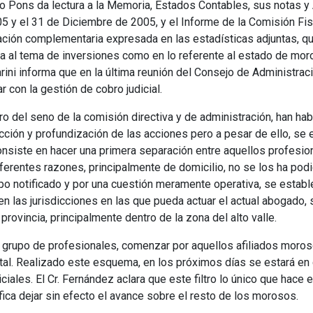
o Pons da lectura a la Memoria, Estados Contables, sus notas 
5 y el 31 de Diciembre de 2005, y el Informe de la Comisión Fisca
ación complementaria expresada en las estadísticas adjuntas, qu
da al tema de inversiones como en lo referente al estado de mor
arini informa que en la última reunión del Consejo de Administrac
r con la gestión de cobro judicial.
 del seno de la comisión directiva y de administración, han hab
ección y profundización de las acciones pero a pesar de ello, se 
nsiste en hacer una primera separación entre aquellos profesio
iferentes razones, principalmente de domicilio, no se los ha podi
po notificado y por una cuestión meramente operativa, se estab
n las jurisdicciones en las que pueda actuar el actual abogado,
 provincia, principalmente dentro de la zona del alto valle.
 grupo de profesionales, comenzar por aquellos afiliados moro
ital. Realizado este esquema, en los próximos días se estará en
iales. El Cr. Fernández aclara que este filtro lo único que hace e
ifica dejar sin efecto el avance sobre el resto de los morosos.