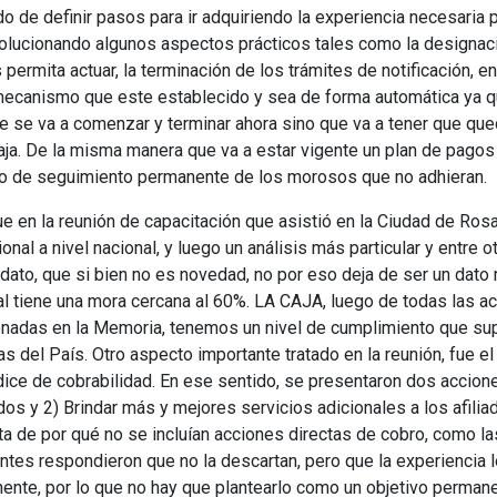
 de definir pasos para ir adquiriendo la experiencia necesaria p
olucionando algunos aspectos prácticos tales como la designac
 permita actuar, la terminación de los trámites de notificación, en
 mecanismo que este establecido y sea de forma automática ya
ue se va a comenzar y terminar ahora sino que va a tener que qu
aja. De la misma manera que va a estar vigente un plan de pagos
 o de seguimiento permanente de los morosos que no adhieran.
ue en la reunión de capacitación que asistió en la Ciudad de Rosa
onal a nivel nacional, y luego un análisis más particular y entre
dato, que si bien no es novedad, no por eso deja de ser un dato 
al tiene una mora cercana al 60%. LA CAJA, luego de todas las ac
nadas en la Memoria, tenemos un nivel de cumplimiento que sup
as del País. Otro aspecto importante tratado en la reunión, fue el
dice de cobrabilidad. En ese sentido, se presentaron dos accione
dos y 2) Brindar más y mejores servicios adicionales a los afili
ta de por qué no se incluían acciones directas de cobro, como 
antes respondieron que no la descartan, pero que la experiencia 
nte, por lo que no hay que plantearlo como un objetivo permanen