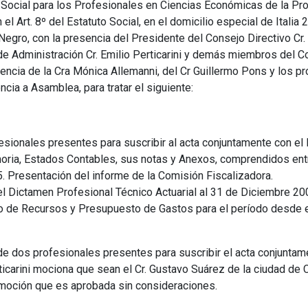
 Social para los Profesionales en Ciencias Económicas de la Pro
l Art. 8º del Estatuto Social, en el domicilio especial de Italia
o Negro, con la presencia del Presidente del Consejo Directivo Cr
de Administración Cr. Emilio Perticarini y demás miembros del C
tencia de la Cra Mónica Allemanni, del Cr Guillermo Pons y los pr
encia a Asamblea, para tratar el siguiente:
sionales presentes para suscribir al acta conjuntamente con el 
ria, Estados Contables, sus notas y Anexos, comprendidos ent
. Presentación del informe de la Comisión Fiscalizadora.
 Dictamen Profesional Técnico Actuarial al 31 de Diciembre 20
o de Recursos y Presupuesto de Gastos para el período desde e
dos profesionales presentes para suscribir el acta conjuntame
rticarini mociona que sean el Cr. Gustavo Suárez de la ciudad de Cip
, moción que es aprobada sin consideraciones.